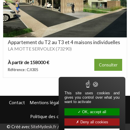
Appartement du T2 au T3 et 4 maisons individuelles
LA MOTTE SERVOLEX (73290)
À partir de 158000 €
Consulter
Référence : CJI305
This site uses cookies and
gives you control over what you
Navigation secondaire
Pied de page
want to activate
Contact
Mentions légales
Politique de confidentialité
OK, accept all
Politique des cookies
Off-market
Deny all cookies
Aparté basse
© Créé avec
SiteMydesk.fr
/ Logiciel immobilier
ImmoMydesk.fr