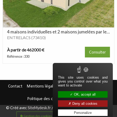
4 maisons individuelles et 2 maisons jumelées par le garage
ENTRELACS (73410)
À partir de 462000 €
Consulter
Référence : 330
This site uses cookies and
gives you control over what you
Navigation secondaire
Pied de page
want to activate
Contact
Mentions légales
Politique de confidentialité
OK, accept all
Politique des cookies
Off-market
Deny all cookies
Aparté basse
© Créé avec
SiteMydesk.fr
/ Logiciel immobilier
ImmoMydesk.fr
Personalize
Gestion des cookies
Plan du site
Haut