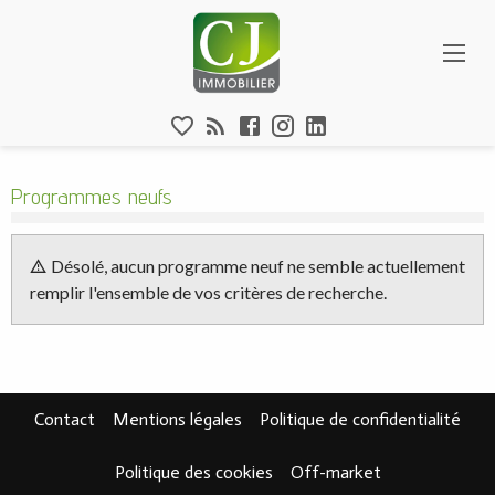
Aparté haute
Programmes neufs - Feigeres-74160,
En-tête
Liens
Programmes neufs
Résultats de recherche
Désolé, aucun programme neuf ne semble actuellement
remplir l'ensemble de vos critères de recherche.
Navigation secondaire
Pied de page
Contact
Mentions légales
Politique de confidentialité
Politique des cookies
Off-market