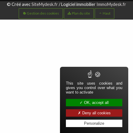
Aparté basse
© Créé avec
SiteMydesk.fr
/ Logiciel immobilier
ImmoMydesk.fr
Gestion des cookies
Plan du site
Haut
This site uses cookies and
gives you control over what you
want to activate
OK, accept all
Deny all cookies
Personalize