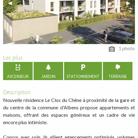
Previous Slide
◀︎
Next 
▶︎
1 photo
Les plus
ASCENSEUR
JARDIN
STATIONNEMENT
TERRASSE
Description
Nouvelle résidence Le Clos du Chêne à proximité de la gare et
du centre de la commune d'Albens propose appartements et
maisons, offrant des espaces généreux et un cadre de vie
encore plus intimiste.
Conçus avec soin, ils allient agencements optimisés, volumes