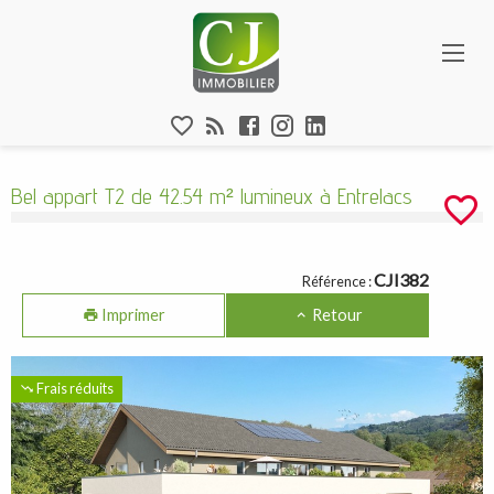
Aparté haute
Bel appart T2 de 42.54 m² lumineux à Ent
En-tête
Liens
Bel appart T2 de 42.54 m² lumineux à Entrelacs
Navigation catalogue
CJI382
Référence :
Imprimer
Retour
Frais réduits