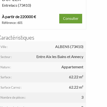
Entrelacs (73410)
À partir de 220000 €
Consulter
Référence : 601
Caractéristiques
ALBENS (73410)
Ville :
Entre Aix les Bains et Annecy
Secteur :
Appartement
Nature :
62.22 m²
Surface :
62.22 m²
Surface Carrez :
3
Nombre de pièces :