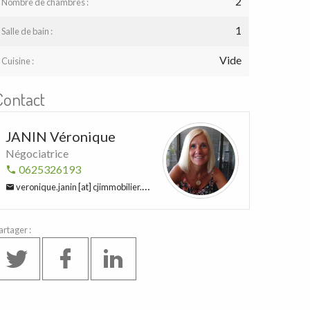
2
Nombre de chambres :
1
Salle de bain :
Vide
Cuisine :
Contact
JANIN Véronique
Négociatrice
0625326193
veronique.janin [at] cjimmobilier.com
artager :