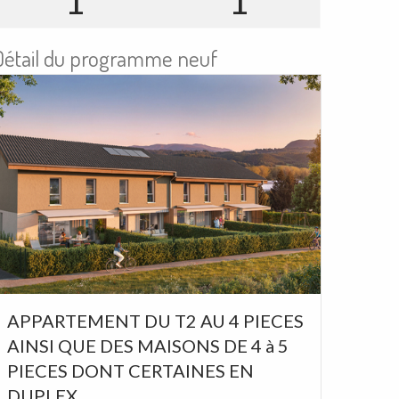
1
1
Détail du programme neuf
e
APPARTEMENT DU T2 AU 4 PIECES
AINSI QUE DES MAISONS DE 4 à 5
PIECES DONT CERTAINES EN
DUPLEX