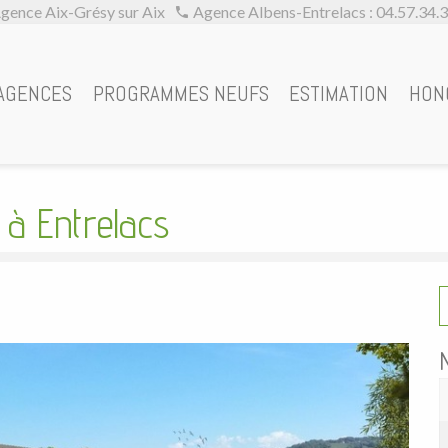
gence Aix-Grésy sur Aix
Agence Albens-Entrelacs : 04.57.34.
eux à Entrelacs - Ven
AGENCES
PROGRAMMES NEUFS
ESTIMATION
HON
 à Entrelacs