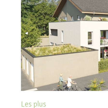
Previous Slide
◀︎
Les plus