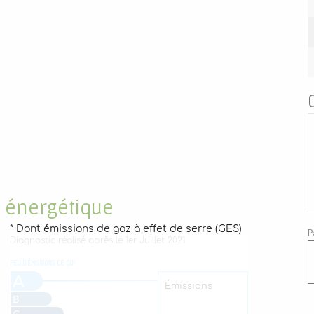
 énergétique
P