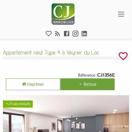
Aparté haute
Appartement neuf Type 4 à Veyrier du La
En-tête
Liens
Appartement neuf Type 4 à Veyrier du Lac
Navigation catalogue
CJI356E
Référence :
Imprimer
Retour
Frais réduits