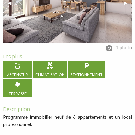
Previous Slide
◀︎
Next 
▶︎
1 photo
Les plus
ASCENSEUR
CLIMATISATION
STATIONNEMENT
TERRASSE
Description
Programme immobilier neuf de 6 appartements et un local
professionnel.