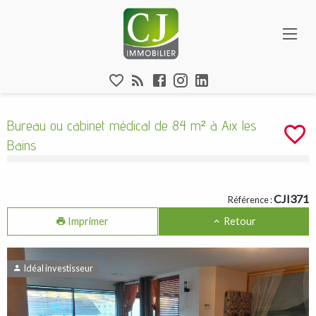
Aparté haute
Bureau ou cabinet médical de 84 m² à Aix 
En-tête
Liens
Bureau ou cabinet médical de 84 m² à Aix les
Bains
Navigation catalogue
CJI371
Référence :
Imprimer
Retour
Idéal investisseur