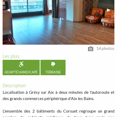
Previous Slide
◀︎
Next 
▶︎
14 photos
Les plus
ADAPTÉ HANDICAPÉ
TERRASSE
Description
Localisation à Grésy sur Aix à deux minutes de l'autoroute et
des grands commerces périphérique d'Aix les Bains.
L'ensemble des 2 bâtiments du Corsuet regroupe un grand