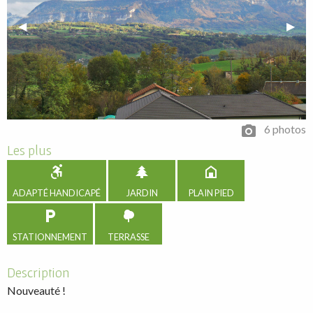
Previous Slide
◀︎
Next 
▶︎
6 photos
Les plus
ADAPTÉ HANDICAPÉ
JARDIN
PLAIN PIED
STATIONNEMENT
TERRASSE
Description
Nouveauté !