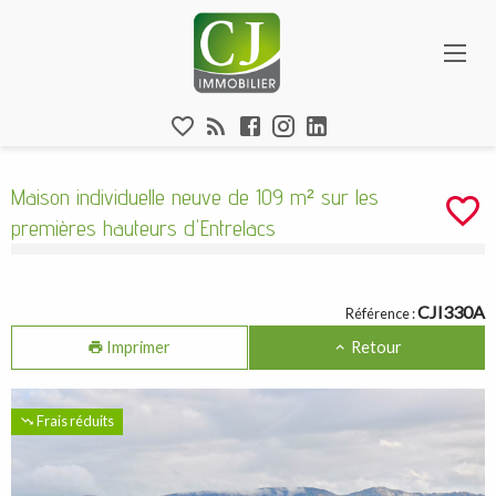
Aparté haute
Maison individuelle neuve de 109 m² sur 
En-tête
Liens
Maison individuelle neuve de 109 m² sur les
premières hauteurs d'Entrelacs
Navigation catalogue
CJI330A
Référence :
Imprimer
Retour
Frais réduits