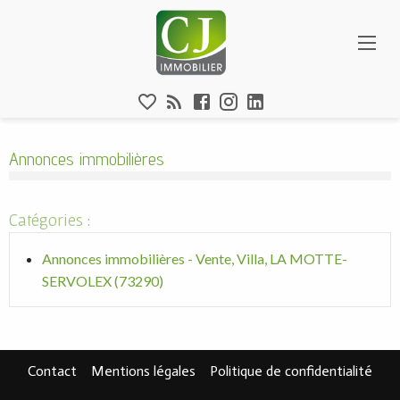
Aparté haute
Annonces immobilières - Vente, Villa
En-tête
Liens
Annonces immobilières
Catégories :
Annonces immobilières - Vente, Villa, LA MOTTE-
SERVOLEX (73290)
Navigation secondaire
Pied de page
Contact
Mentions légales
Politique de confidentialité