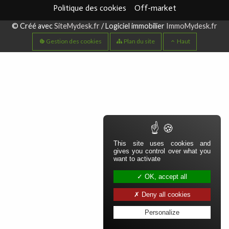
Politique des cookies
Off-market
Aparté basse
© Créé avec
SiteMydesk.fr
/ Logiciel immobilier
ImmoMydesk.fr
Gestion des cookies
Plan du site
Haut
This site uses cookies and
gives you control over what you
want to activate
OK, accept all
Deny all cookies
Personalize